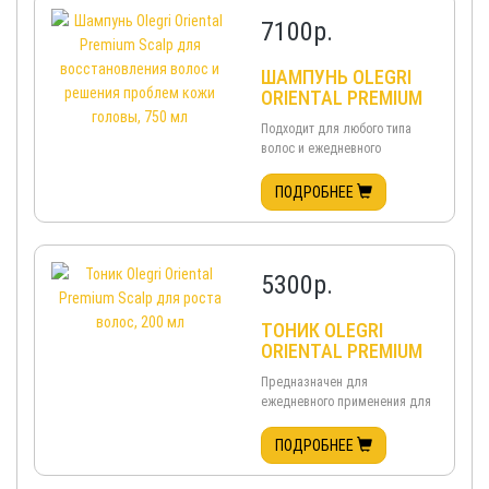
кожи головы, восстанавливает
7100
р.
РН баланс, справляется со
всеми видами грибковых
заболеваний кожи головы,
ШАМПУНЬ OLEGRI
таких, как перхоть, себорея и
ORIENTAL PREMIUM
др., нормализует функцию
SCALP ДЛЯ
Подходит для любого типа
сальных ...
ВОССТАНОВЛЕНИЯ
волос и ежедневного
ВОЛОС И РЕШЕНИЯ
применения ...
ПРОБЛЕМ КОЖИ
ПОДРОБНЕЕ
ГОЛОВЫ, 750 МЛ
5300
р.
ТОНИК OLEGRI
ORIENTAL PREMIUM
SCALP ДЛЯ РОСТА
Предназначен для
ВОЛОС, 200 МЛ
ежедневного применения для
интенсивной стимуляции роста
волос, а также для решения
ПОДРОБНЕЕ
проблем излишнего
выделения кожного сала.