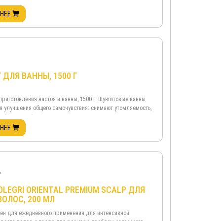
лощает из воды тяжёлые металлы, коллоидное железо
ых труб, нитраты и нитриты, пестициды, дигоксины ...
БНЕЕ
 ДЛЯ ВАННЫ, 1500 Г
приготовления настоя и ванны, 1500 г. Шунгитовые ванны
я улучшения общего самочувствия: снимают утомляемость,
аботоспособность, заряжают энергией, улучшают
ние ...
БНЕЕ
.
OLEGRI ORIENTAL PREMIUM SCALP ДЛЯ
ВОЛОС, 200 МЛ
ен для ежедневного применения для интенсивной