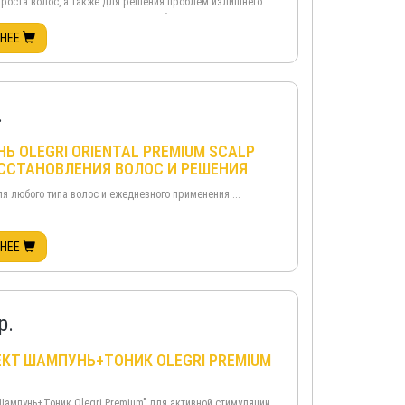
 роста волос, а также для решения проблем излишнего
кожного сала. Повышает кровоснабжение корней
епляет и насыщает питательными веществами волосяные
БНЕЕ
Препятствует выпадению волос. Нормализует РН баланс
...
.
Ь OLEGRI ORIENTAL PREMIUM SCALP
ССТАНОВЛЕНИЯ ВОЛОС И РЕШЕНИЯ
М КОЖИ ГОЛОВЫ, 750 МЛ
я любого типа волос и ежедневного применения ...
БНЕЕ
р.
КТ ШАМПУНЬ+ТОНИК OLEGRI PREMIUM
Шампунь+Тоник Olegri Premium" для активной стимуляции