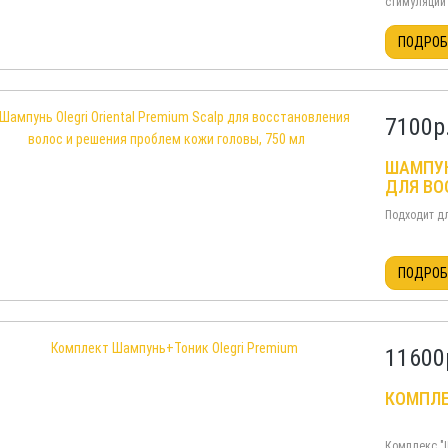
стимуляции
выделения 
волос. Укр
ПОДРО
фолликулы.
кожи головы 
7100
р
ШАМПУН
ДЛЯ ВО
ПРОБЛЕ
Подходит дл
ПОДРО
11600
КОМПЛЕ
Комплекс "