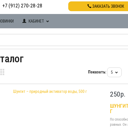
+7 (912) 270-28-28
ЗАКАЗАТЬ ЗВОНОК
НОВИНКИ
КАБИНЕТ
талог
Показать:
5
250
р.
ШУНГИТ
Г
По способно
равных. Он 