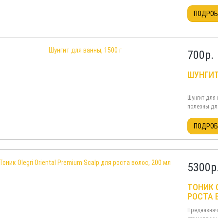
Шунгит пог
водопроводн
ПОДРО
700
р.
ШУНГИТ
Шунгит для 
полезны дл
повышают р
кровообраще
ПОДРО
5300
р
ТОНИК 
РОСТА 
Предназнач