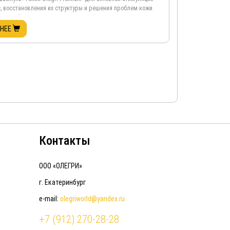
с, восстановления их структуры и решения проблем кожи
пунь Olegri Premium нормализует функции кожи головы,
ивает РН баланс, справляется со всеми видами грибковых
БНЕЕ
 кожи головы, таких, как перхоть, себорея и др.,
 функцию сальных ...
Контакты
ООО «ОЛЕГРИ»
г. Екатеринбург
e-mail:
olegriworld@yandex.ru
+7 (912) 270-28-28