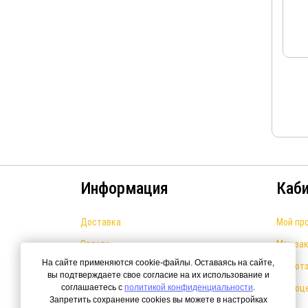
Информация
Каб
Доставка
Мой пр
Оплата
Мои за
На сайте применяются cookie-файлы. Оставаясь на сайте,
Система скидок
Мои от
вы подтверждаете свое согласие на их использование и
соглашаетесь с
Новости
политикой конфиденциальности
.
Мои оц
Запретить сохранение cookies вы можете в настройках