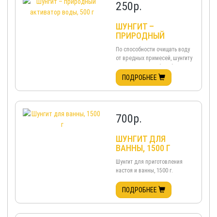
250
р.
ШУНГИТ –
ПРИРОДНЫЙ
АКТИВАТОР ВОДЫ,
По способности очищать воду
500 Г
от вредных примесей, шунгиту
нет равных. Он абсорбирует на
своей поверхности до 95%
ПОДРОБНЕЕ
загрязнителей. Шунгит
поглощает из воды тяжёлые
металлы, коллоидное железо
водопроводных труб, нитраты
700
р.
и нитриты, пестициды,
дигоксины ...
ШУНГИТ ДЛЯ
ВАННЫ, 1500 Г
Шунгит для приготовления
настоя и ванны, 1500 г.
Шунгитовые ванны полезны
для улучшения общего
ПОДРОБНЕЕ
самочувствия: снимают
утомляемость, повышают
работоспособность, заряжают