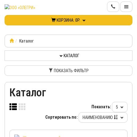
КОРЗИНА:
0Р.
КАТАЛОГ
ИНФОРМАЦИЯ
Каталог
КАТАЛОГ
КОНТАКТЫ
ПОКАЗАТЬ ФИЛЬТР
НОВИНКИ
Каталог
КАБИНЕТ
Показать:
5
Сортировать по:
НАИМЕНОВАНИЮ