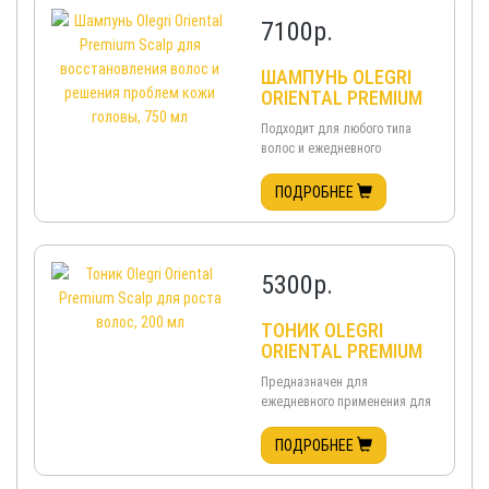
энергией, улучшают
7100
р.
кровообращение ...
ШАМПУНЬ OLEGRI
ORIENTAL PREMIUM
SCALP ДЛЯ
Подходит для любого типа
ВОССТАНОВЛЕНИЯ
волос и ежедневного
ВОЛОС И РЕШЕНИЯ
применения ...
ПРОБЛЕМ КОЖИ
ПОДРОБНЕЕ
ГОЛОВЫ, 750 МЛ
5300
р.
ТОНИК OLEGRI
ORIENTAL PREMIUM
SCALP ДЛЯ РОСТА
Предназначен для
ВОЛОС, 200 МЛ
ежедневного применения для
интенсивной стимуляции роста
волос, а также для решения
ПОДРОБНЕЕ
проблем излишнего
выделения кожного сала.